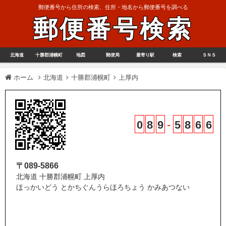
郵便番号から住所の検索、住所・地名から郵便番号を調べる
郵便番号検索
北海道
十勝郡浦幌町
地図
郵便局
最寄り駅
検索
ＳＮＳ
ホーム
北海道
十勝郡浦幌町
上厚内
0
8
9
-
5
8
6
6
〒089-5866
北海道 十勝郡浦幌町 上厚内
ほっかいどう とかちぐんうらほろちょう かみあつない