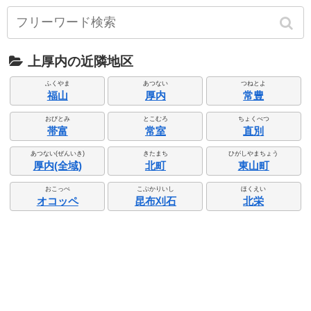
上厚内の近隣地区
ふくやま
あつない
つねとよ
福山
厚内
常豊
おびとみ
とこむろ
ちょくべつ
帯富
常室
直別
あつない(ぜんいき)
きたまち
ひがしやまちょう
厚内(全域)
北町
東山町
おこっぺ
こぶかりいし
ほくえい
オコッペ
昆布刈石
北栄