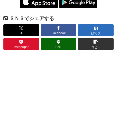
ＳＮＳでシェアする
X
Facebook
はてブ
Instapaper
LINE
コピー