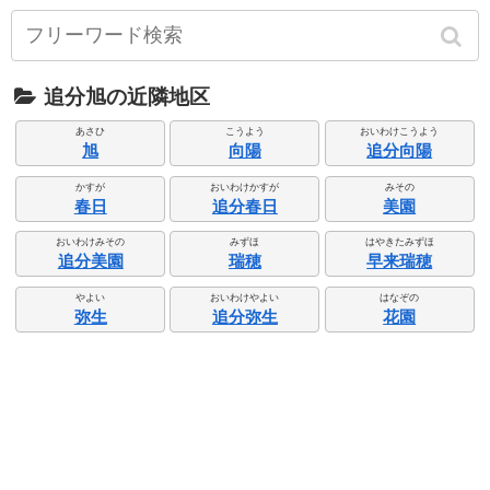
追分旭の近隣地区
あさひ
こうよう
おいわけこうよう
旭
向陽
追分向陽
かすが
おいわけかすが
みその
春日
追分春日
美園
おいわけみその
みずほ
はやきたみずほ
追分美園
瑞穂
早来瑞穂
やよい
おいわけやよい
はなぞの
弥生
追分弥生
花園