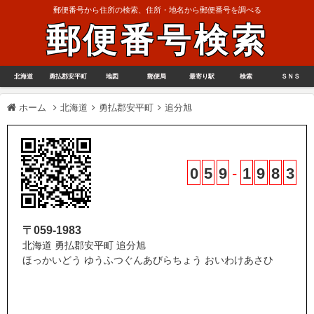
郵便番号から住所の検索、住所・地名から郵便番号を調べる
郵便番号検索
北海道
勇払郡安平町
地図
郵便局
最寄り駅
検索
ＳＮＳ
ホーム
北海道
勇払郡安平町
追分旭
0
5
9
-
1
9
8
3
〒059-1983
北海道 勇払郡安平町 追分旭
ほっかいどう ゆうふつぐんあびらちょう おいわけあさひ