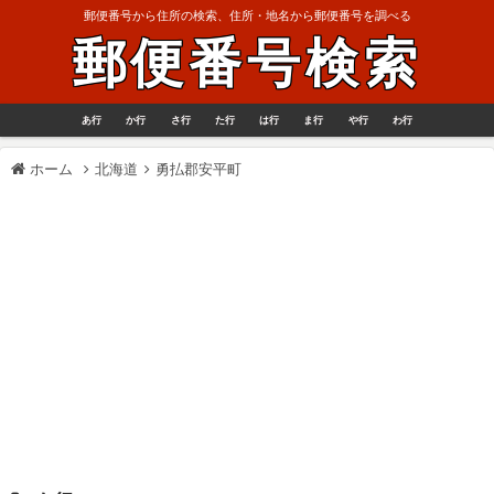
郵便番号から住所の検索、住所・地名から郵便番号を調べる
郵便番号検索
あ行
か行
さ行
た行
は行
ま行
や行
わ行
ホーム
北海道
勇払郡安平町