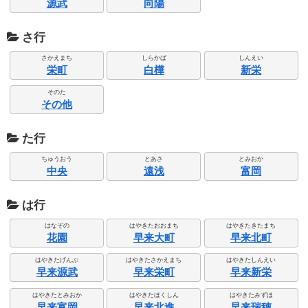
源武
向陽
さ行
さかえまち
しらかば
しんえい
栄町
白樺
新栄
そのた
その他
た行
ちゅうおう
とあさ
とみおか
中央
遠浅
富岡
は行
はなぞの
はやきたおおまち
はやきたきたまち
花園
早来大町
早来北町
はやきたげんぶ
はやきたさかえまち
はやきたしんえい
早来源武
早来栄町
早来新栄
はやきたとみおか
はやきたほくしん
はやきたみずほ
早来富岡
早来北進
早来瑞穂