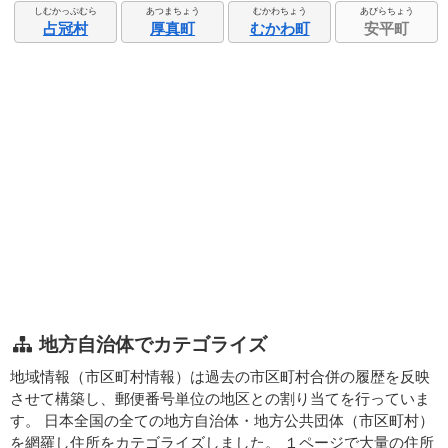
しむかっぷむら
あつまちょう
むかわちょう
あびらちょう
占冠村
厚真町
むかわ町
安平町
地方自治体でカテゴライズ
地域情報（市区町村情報）は過去の市区町村合併の履歴を反映
させて構築し、郵便番号単位の地区との割り当てを行っていま
す。 日本全国の全ての地方自治体・地方公共団体（市区町村）
を網羅し住所をカテゴライズしました。 １ページで大量の住所