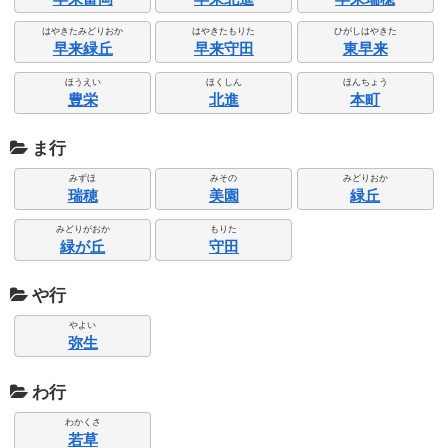
はやきたみどりおか
はやきたもりた
ひがしはやきた
早来緑丘
早来守田
東早来
ほうえい
ほくしん
ほんちょう
豊栄
北進
本町
ま行
みずほ
みその
みどりおか
瑞穂
美園
緑丘
みどりがおか
もりた
緑が丘
守田
や行
やよい
弥生
わ行
わかくさ
若草