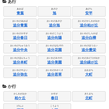
あ行
あおば
あさひ
あびら
青葉
旭
安平
おいわけあおば
おいわけあさひ
おいわけかしわがおか
追分青葉
追分旭
追分柏が丘
おいわけかすが
おいわけこうよう
おいわけしらかば
追分春日
追分向陽
追分白樺
おいわけちゅうおう
おいわけはなぞの
おいわけほうえい
追分中央
追分花園
追分豊栄
おいわけほんちょう
おいわけみその
おいわけみどりがおか
追分本町
追分美園
追分緑が丘
おいわけやよい
おいわけわかくさ
おおまち
追分弥生
追分若草
大町
か行
かしわがおか
かすが
きたまち
柏ケ丘
春日
北町
げんぶ
こうよう