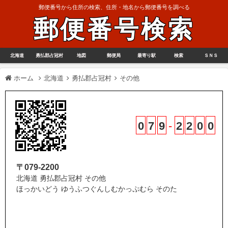
郵便番号から住所の検索、住所・地名から郵便番号を調べる
郵便番号検索
北海道
勇払郡占冠村
地図
郵便局
最寄り駅
検索
ＳＮＳ
ホーム
北海道
勇払郡占冠村
その他
0
7
9
-
2
2
0
0
〒079-2200
北海道 勇払郡占冠村 その他
ほっかいどう ゆうふつぐんしむかっぷむら そのた