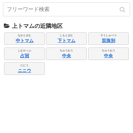
上トマムの近隣地区
なかとまむ
しもとまむ
そうしゅべつ
中トマム
下トマム
双珠別
しむかっぷ
ちゅうおう
ちゅうおう
占冠
中央
中央
ににう
ニニウ