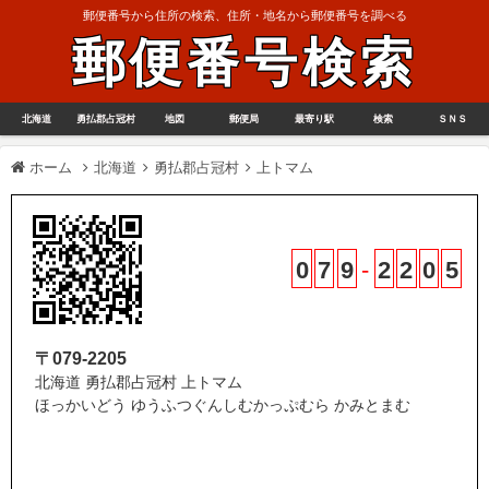
郵便番号から住所の検索、住所・地名から郵便番号を調べる
郵便番号検索
北海道
勇払郡占冠村
地図
郵便局
最寄り駅
検索
ＳＮＳ
ホーム
北海道
勇払郡占冠村
上トマム
0
7
9
-
2
2
0
5
〒079-2205
北海道 勇払郡占冠村 上トマム
ほっかいどう ゆうふつぐんしむかっぷむら かみとまむ