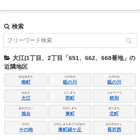
検索
大江(1丁目、2丁目「651、662、668番地」の
近隣地区
みなみまち
とのかわ
とのかわ
南町
砥の川
砥の川
おおえ
にしまち
しかりべつ
大江
西町
然別
あさひだい
ひがしまち
きたまち
旭台
東町
北町
そのた
ひがしまちみどりがおか
ながさわにし
その他
東町緑ケ丘
長沢西