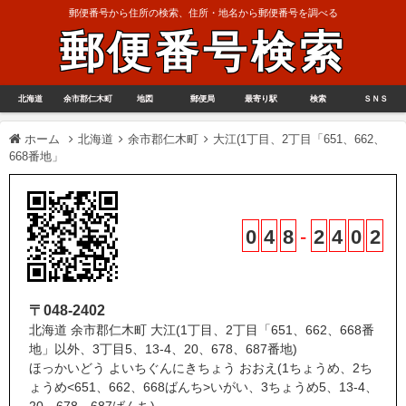
郵便番号から住所の検索、住所・地名から郵便番号を調べる
郵便番号検索
北海道
余市郡仁木町
地図
郵便局
最寄り駅
検索
ＳＮＳ
ホーム
北海道
余市郡仁木町
大江(1丁目、2丁目「651、662、
668番地」
0
4
8
-
2
4
0
2
〒048-2402
北海道 余市郡仁木町 大江(1丁目、2丁目「651、662、668番
地」以外、3丁目5、13-4、20、678、687番地)
ほっかいどう よいちぐんにきちょう おおえ(1ちょうめ、2ち
ょうめ<651、662、668ばんち>いがい、3ちょうめ5、13-4、