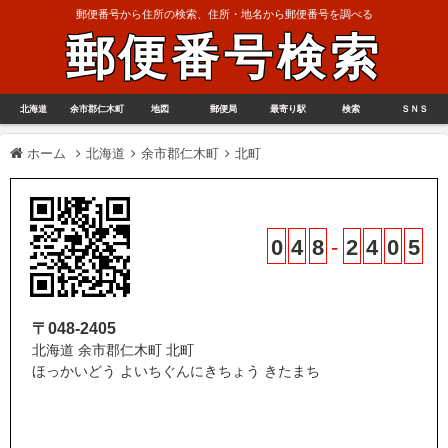
郵便番号から住所の検索、住所・地名から郵便番号を調べる
郵便番号検索
北海道
余市郡仁木町
地図
郵便局
最寄り駅
検索
ＳＮＳ
ホーム
北海道
余市郡仁木町
北町
0
4
8
-
2
4
0
5
〒048-2405
北海道 余市郡仁木町 北町
ほっかいどう よいちぐんにきちょう きたまち