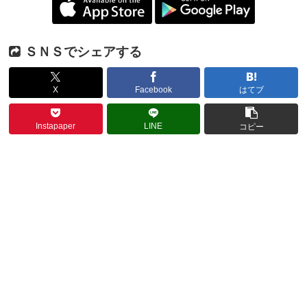
ＳＮＳでシェアする
X
Facebook
はてブ
Instapaper
LINE
コピー