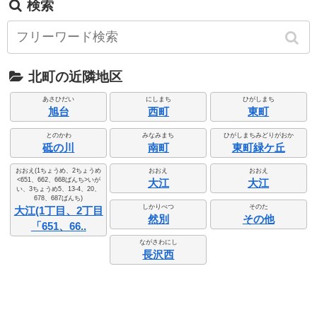
検索
北町の近隣地区
あさひだい
にしまち
ひがしまち
旭台
西町
東町
とのかわ
みなみまち
ひがしまちみどりがおか
砥の川
南町
東町緑ケ丘
おおえ(1ちょうめ、2ちょうめ
おおえ
おおえ
<651、662、668ばんち>いが
大江
大江
い、3ちょうめ5、13-4、20、
678、687ばんち)
しかりべつ
そのた
大江(1丁目、2丁目
然別
その他
「651、66..
ながさわにし
長沢西