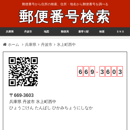
郵便番号から住所の検索、住所・地名から郵便番号を調べる
郵便番号検索
兵庫県
丹波市
地図
郵便局
最寄り駅
検索
ＳＮＳ
ホーム
兵庫県
丹波市
氷上町西中
6
6
9
-
3
6
0
3
〒669-3603
兵庫県 丹波市 氷上町西中
ひょうごけん たんばし ひかみちょうにしなか