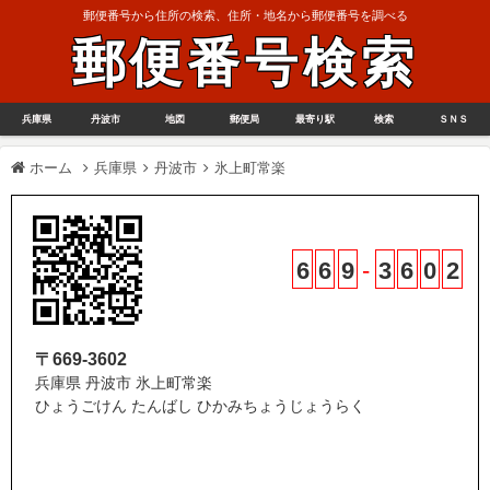
郵便番号から住所の検索、住所・地名から郵便番号を調べる
郵便番号検索
兵庫県
丹波市
地図
郵便局
最寄り駅
検索
ＳＮＳ
ホーム
兵庫県
丹波市
氷上町常楽
6
6
9
-
3
6
0
2
〒669-3602
兵庫県 丹波市 氷上町常楽
ひょうごけん たんばし ひかみちょうじょうらく