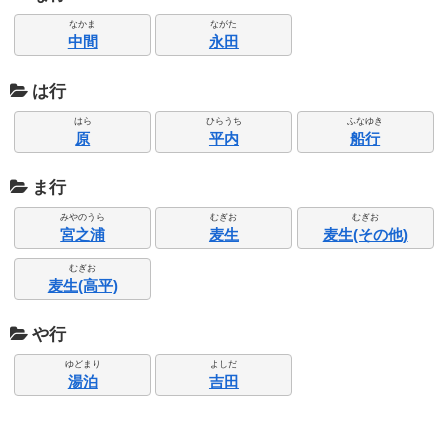
なかま
ながた
中間
永田
は行
はら
ひらうち
ふなゆき
原
平内
船行
ま行
みやのうら
むぎお
むぎお
宮之浦
麦生
麦生(その他)
むぎお
麦生(高平)
や行
ゆどまり
よしだ
湯泊
吉田