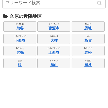
久原の近隣地区
すけだに
そうげんじ
おんじ
助谷
曹源寺
恩地
しもにしだに
おおがき
つが
下西谷
大柿
笏賀
あながも
かみにしだに
あかまつ
穴鴨
上西谷
赤松
まき
ふくやま
ゆたに
牧
福山
湯谷