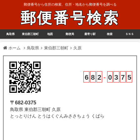
郵便番号から住所の検索、住所・地名から郵便番号を調べる
郵便番号検索
鳥取県
東伯郡三朝町
地図
郵便局
最寄り駅
検索
ＳＮＳ
ホーム
鳥取県
東伯郡三朝町
久原
6
8
2
-
0
3
7
5
〒682-0375
鳥取県 東伯郡三朝町 久原
とっとりけん とうはくぐんみささちょう くばら