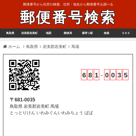
郵便番号から住所の検索、住所・地名から郵便番号を調べる
郵便番号検索
鳥取県
岩美郡岩美町
地図
郵便局
最寄り駅
検索
ＳＮＳ
ホーム
鳥取県
岩美郡岩美町
馬場
6
8
1
-
0
0
3
5
〒681-0035
鳥取県 岩美郡岩美町 馬場
とっとりけん いわみぐんいわみちょう ばば