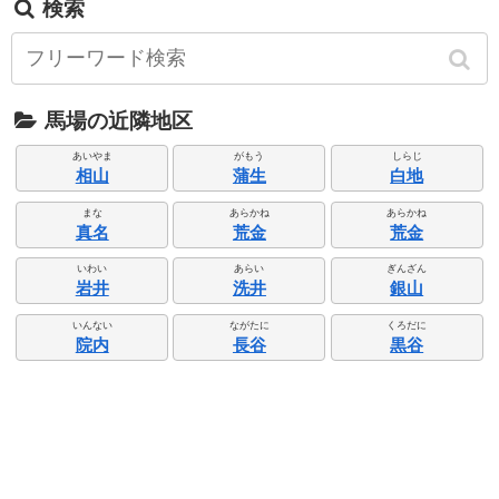
検索
馬場の近隣地区
あいやま
がもう
しらじ
相山
蒲生
白地
まな
あらかね
あらかね
真名
荒金
荒金
いわい
あらい
ぎんざん
岩井
洗井
銀山
いんない
ながたに
くろだに
院内
長谷
黒谷