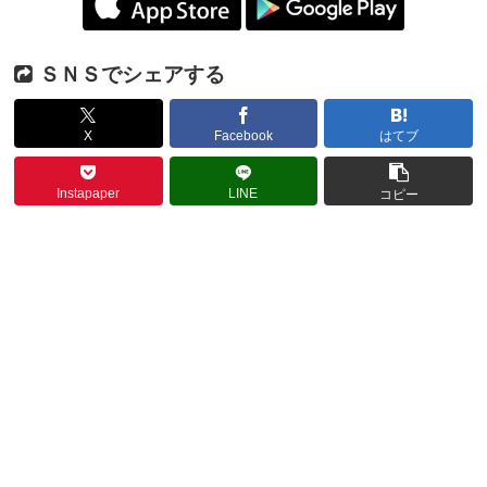
ＳＮＳでシェアする
X
Facebook
はてブ
Instapaper
LINE
コピー