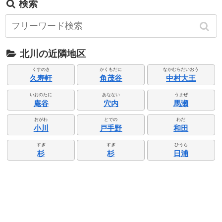
検索
北川の近隣地区
くすのき
かくもだに
なかむらだいおう
久寿軒
角茂谷
中村大王
いおのたに
あなない
うまぜ
庵谷
穴内
馬瀬
おがわ
とでの
わだ
小川
戸手野
和田
すぎ
すぎ
ひうら
杉
杉
日浦