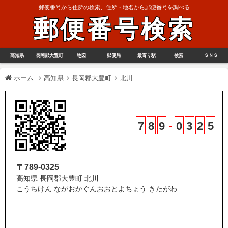
郵便番号から住所の検索、住所・地名から郵便番号を調べる
郵便番号検索
高知県
長岡郡大豊町
地図
郵便局
最寄り駅
検索
ＳＮＳ
ホーム
高知県
長岡郡大豊町
北川
7
8
9
-
0
3
2
5
〒789-0325
高知県 長岡郡大豊町 北川
こうちけん ながおかぐんおおとよちょう きたがわ