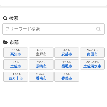
検索
市部
こうちし
むろとし
あきし
なんこくし
高知市
室戸市
安芸市
南国市
とさし
すさきし
すくもし
とさしみずし
土佐市
須崎市
宿毛市
土佐清水市
しまんとし
こうなんし
かみし
四万十市
香南市
香美市