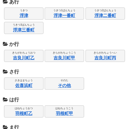
あ行
うきつ
うきつ1ばんちょう
うきつ2ばんちょう
浮津
浮津一番町
浮津二番町
うきつ3ばんちょう
浮津三番町
か行
きらがわちょうおつ
きらがわちょうこう
きらがわちょうへい
吉良川町乙
吉良川町甲
吉良川町丙
さ行
さきはまちょう
そのた
佐喜浜町
その他
は行
はねちょうおつ
はねちょうこう
羽根町乙
羽根町甲
ま行