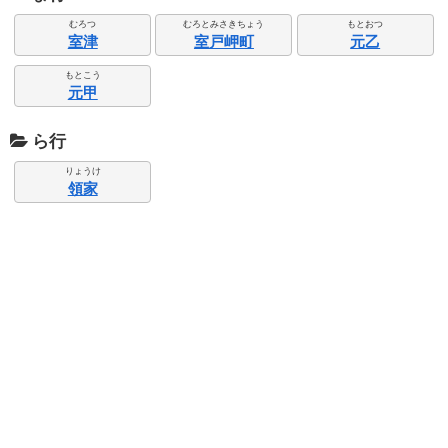
むろつ
むろとみさきちょう
もとおつ
室津
室戸岬町
元乙
もとこう
元甲
ら行
りょうけ
領家