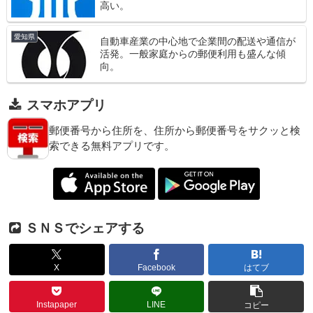
高い。
愛知県
自動車産業の中心地で企業間の配送や通信が
活発。一般家庭からの郵便利用も盛んな傾
向。
スマホアプリ
郵便番号から住所を、住所から郵便番号をサクッと検
索できる無料アプリです。
ＳＮＳでシェアする
X
Facebook
はてブ
Instapaper
LINE
コピー