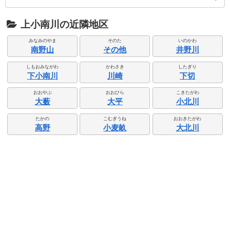
上小南川の近隣地区
みなみのやま
そのた
いのかわ
南野山
その他
井野川
しもおみながわ
かわさき
したぎり
下小南川
川崎
下切
おおやぶ
おおひら
こきたがわ
大薮
大平
小北川
たかの
こむぎうね
おおきたがわ
高野
小麦畝
大北川