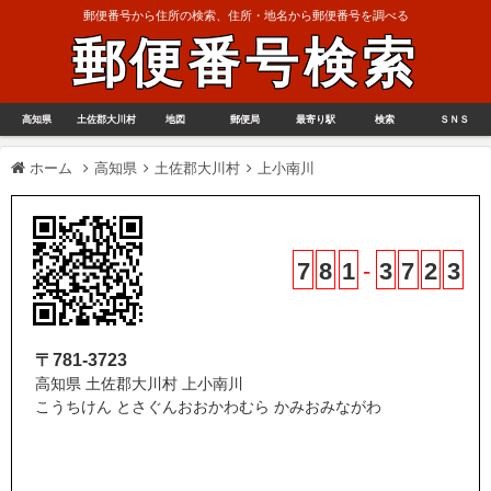
郵便番号から住所の検索、住所・地名から郵便番号を調べる
郵便番号検索
高知県
土佐郡大川村
地図
郵便局
最寄り駅
検索
ＳＮＳ
ホーム
高知県
土佐郡大川村
上小南川
7
8
1
-
3
7
2
3
〒781-3723
高知県 土佐郡大川村 上小南川
こうちけん とさぐんおおかわむら かみおみながわ