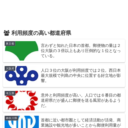
利用頻度の高い都道府県
東京都
言わずと知れた日本の首都。郵便物の量は２
位大阪の３倍以上もあり圧倒的な１位となっ
ている。
大阪府
人口３位の大阪が利用頻度では２位。西日本
最大規模で列島の中央に位置する好立地が影
響。
埼玉県
意外と利用頻度が高い。人口では６番目の都
道府県だが盛んに郵便を送る風習があるよう
だ。
神奈川県
首都に近い都市圏として経済活動が活発、商
業施設や観光地が多いことから郵便利用量が