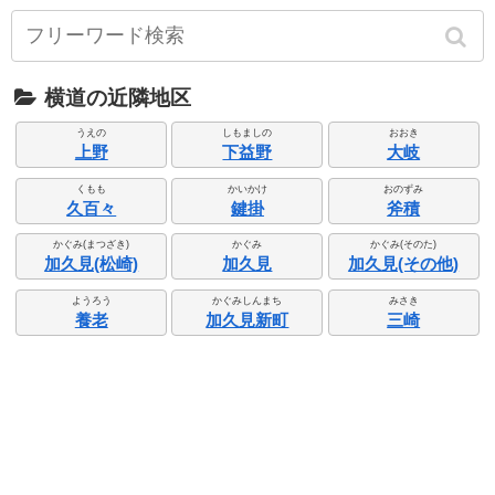
横道の近隣地区
うえの
しもましの
おおき
上野
下益野
大岐
くもも
かいかけ
おのずみ
久百々
鍵掛
斧積
かぐみ(まつざき)
かぐみ
かぐみ(そのた)
加久見(松崎)
加久見
加久見(その他)
ようろう
かぐみしんまち
みさき
養老
加久見新町
三崎