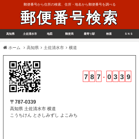
郵便番号から住所の検索、住所・地名から郵便番号を調べる
郵便番号検索
高知県
土佐清水市
地図
郵便局
最寄り駅
検索
ＳＮＳ
ホーム
高知県
土佐清水市
横道
7
8
7
-
0
3
3
9
〒787-0339
高知県 土佐清水市 横道
こうちけん とさしみずし よこみち