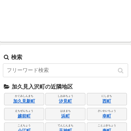
検索
加久見入沢町の近隣地区
かぐみしんまち
しおみちょう
にしまち
加久見新町
汐見町
西町
えちぜんちょう
はままち
さいわいちょう
越前町
浜町
幸町
こえちょう
てんじんまち
ことぶきちょう
小江町
天神町
寿町