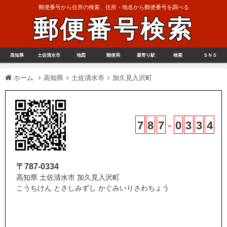
郵便番号から住所の検索、住所・地名から郵便番号を調べる
郵便番号検索
高知県
土佐清水市
地図
郵便局
最寄り駅
検索
ＳＮＳ
ホーム
高知県
土佐清水市
加久見入沢町
7
8
7
-
0
3
3
4
〒787-0334
高知県 土佐清水市 加久見入沢町
こうちけん とさしみずし かぐみいりさわちょう