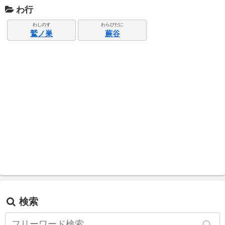
わ行
わしのす
わらびだに
鷲ノ巣
蕨谷
検索