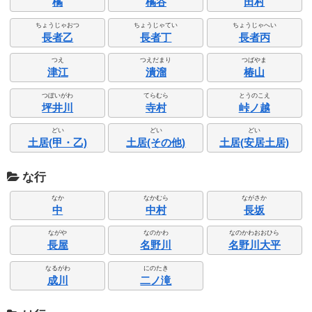
橘
橘谷
田村
ちょうじゃおつ
ちょうじゃてい
ちょうじゃへい
長者乙
長者丁
長者丙
つえ
つえだまり
つばやま
津江
潰溜
椿山
つぼいがわ
てらむら
とうのこえ
坪井川
寺村
峠ノ越
どい
どい
どい
土居(甲・乙)
土居(その他)
土居(安居土居)
な行
なか
なかむら
ながさか
中
中村
長坂
ながや
なのかわ
なのかわおおひら
長屋
名野川
名野川大平
なるがわ
にのたき
成川
二ノ滝