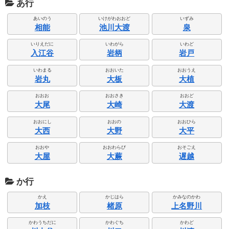
あ行
あいのう
いけがわおおど
いずみ
相能
池川大渡
泉
いりえだに
いわがら
いわど
入江谷
岩柄
岩戸
いわまる
おおいた
おおうえ
岩丸
大板
大植
おおお
おおさき
おおど
大尾
大崎
大渡
おおにし
おおの
おおひら
大西
大野
大平
おおや
おおわらび
おそごえ
大屋
大蕨
遅越
か行
かえ
かじはら
かみなのかわ
加枝
楮原
上名野川
かわうちだに
かわぐち
かわど