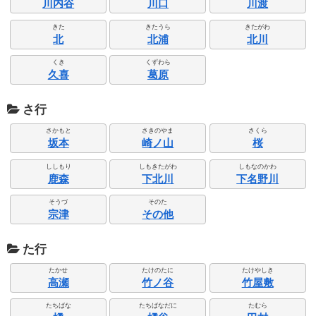
川内谷
川口
川渡
きた
きたうら
きたがわ
北
北浦
北川
くき
くずわら
久喜
葛原
さ行
さかもと
さきのやま
さくら
坂本
崎ノ山
桜
ししもり
しもきたがわ
しもなのかわ
鹿森
下北川
下名野川
そうづ
そのた
宗津
その他
た行
たかせ
たけのたに
たけやしき
高瀬
竹ノ谷
竹屋敷
たちばな
たちばなだに
たむら