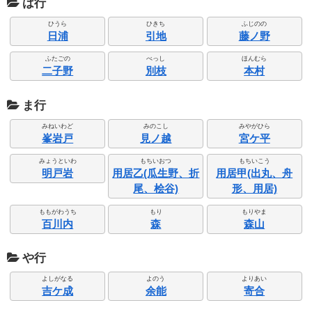
は行
ひうら
ひきち
ふじのの
日浦
引地
藤ノ野
ふたごの
べっし
ほんむら
二子野
別枝
本村
ま行
みねいわど
みのこし
みやがひら
峯岩戸
見ノ越
宮ケ平
みょうといわ
もちいおつ
もちいこう
明戸岩
用居乙(瓜生野、折
用居甲(出丸、舟
尾、桧谷)
形、用居)
ももがわうち
もり
もりやま
百川内
森
森山
や行
よしがなる
よのう
よりあい
吉ケ成
余能
寄合