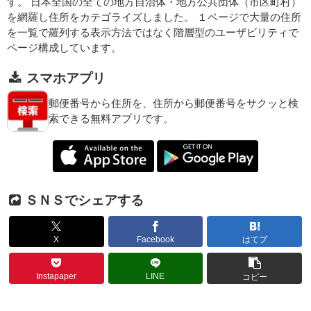
す。 日本全国の全ての地方自治体・地方公共団体（市区町村）
を網羅し住所をカテゴライズしました。 １ページで大量の住所
を一覧で羅列する表示方法ではなく階層型のユーザビリティで
ページ構成しています。
スマホアプリ
郵便番号から住所を、住所から郵便番号をサクッと検
索できる無料アプリです。
ＳＮＳでシェアする
X
Facebook
はてブ
Instapaper
LINE
コピー