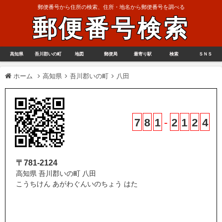
郵便番号から住所の検索、住所・地名から郵便番号を調べる
郵便番号検索
高知県
吾川郡いの町
地図
郵便局
最寄り駅
検索
ＳＮＳ
ホーム
高知県
吾川郡いの町
八田
7
8
1
-
2
1
2
4
〒781-2124
高知県 吾川郡いの町 八田
こうちけん あがわぐんいのちょう はた