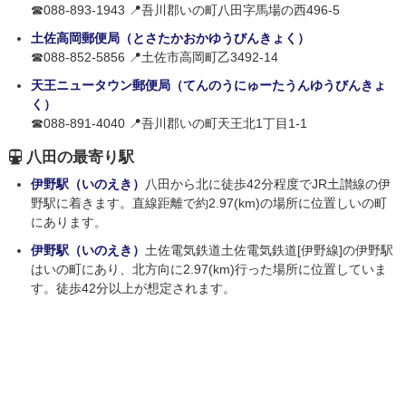
☎088-893-1943 📍吾川郡いの町八田字馬場の西496-5
土佐高岡郵便局（とさたかおかゆうびんきょく）
☎088-852-5856 📍土佐市高岡町乙3492-14
天王ニュータウン郵便局（てんのうにゅーたうんゆうびんきょ
く）
☎088-891-4040 📍吾川郡いの町天王北1丁目1-1
八田の最寄り駅
伊野駅（いのえき）
八田から北に徒歩42分程度でJR土讃線の伊
野駅に着きます。直線距離で約2.97(km)の場所に位置しいの町
にあります。
伊野駅（いのえき）
土佐電気鉄道土佐電気鉄道[伊野線]の伊野駅
はいの町にあり、北方向に2.97(km)行った場所に位置していま
す。徒歩42分以上が想定されます。