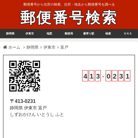
郵便番号から住所の検索、住所・地名から郵便番号を調べる
郵便番号検索
静岡県
伊東市
地図
郵便局
最寄り駅
検索
ＳＮＳ
ホーム
静岡県
伊東市
富戸
4
1
3
-
0
2
3
1
〒413-0231
静岡県 伊東市 富戸
しずおかけん いとうし ふと