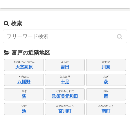
検索
富戸の近隣地区
おおむろこうげん
よしだ
かわな
大室高原
吉田
川奈
やわたの
とおたり
おぎ
八幡野
十足
荻
おぎ
くすみもとわだ
おか
荻
玖須美元和田
岡
いけ
みやがわちょう
みなみちょう
池
宮川町
南町