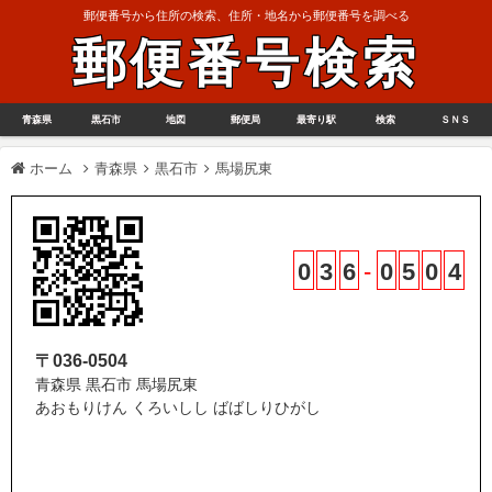
郵便番号から住所の検索、住所・地名から郵便番号を調べる
郵便番号検索
青森県
黒石市
地図
郵便局
最寄り駅
検索
ＳＮＳ
ホーム
青森県
黒石市
馬場尻東
0
3
6
-
0
5
0
4
〒036-0504
青森県 黒石市 馬場尻東
あおもりけん くろいしし ばばしりひがし