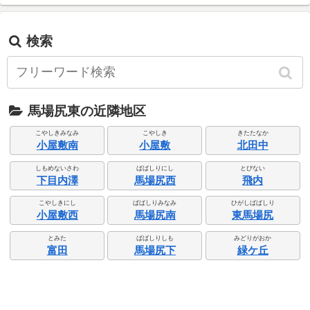
検索
馬場尻東の近隣地区
こやしきみなみ
こやしき
きたたなか
小屋敷南
小屋敷
北田中
しもめないさわ
ばばしりにし
とびない
下目内澤
馬場尻西
飛内
こやしきにし
ばばしりみなみ
ひがしばばしり
小屋敷西
馬場尻南
東馬場尻
とみた
ばばしりしも
みどりがおか
富田
馬場尻下
緑ケ丘