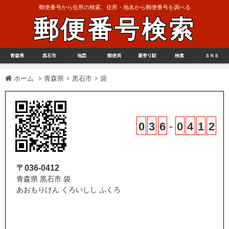
郵便番号から住所の検索、住所・地名から郵便番号を調べる
郵便番号検索
青森県
黒石市
地図
郵便局
最寄り駅
検索
ＳＮＳ
ホーム
青森県
黒石市
袋
0
3
6
-
0
4
1
2
〒036-0412
青森県 黒石市 袋
あおもりけん くろいしし ふくろ