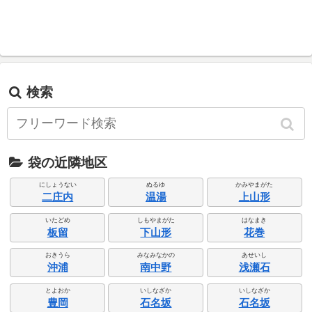
検索
袋の近隣地区
にしょうない
ぬるゆ
かみやまがた
二庄内
温湯
上山形
いたどめ
しもやまがた
はなまき
板留
下山形
花巻
おきうら
みなみなかの
あせいし
沖浦
南中野
浅瀬石
とよおか
いしなざか
いしなざか
豊岡
石名坂
石名坂