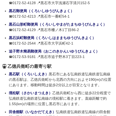
☎0172-52-4128 📍黒石市大字浅瀬石字清川152-5
黒石郵便局（くろいしゆうびんきょく）
☎0172-52-4213 📍黒石市一番町54-1
黒石山形町郵便局（くろいしやまがたまちゆうびんきょく）
☎0172-52-4129 📍黒石市柵ノ木1丁目86-2
黒石浜町郵便局（くろいしはままちゆうびんきよく）
☎0172-52-2544 📍黒石市大字浜町42-1
追子野木簡易郵便局（おこのきかんいゆうびんきょく）
☎0172-53-9181 📍黒石市追子野木3丁目223-1
乙徳兵衛町の最寄り駅
黒石駅（くろいしえき）
黒石市にある弘南鉄道弘南鉄道弘南線
の黒石駅は、乙徳兵衛町から北西の方向におよそ190(m)の位置
にあります。移動時間は徒歩2分以上が目安となります。
境松駅（さかいまつえき）
乙徳兵衛町から西に徒歩22分程度で
弘南鉄道弘南鉄道弘南線の境松駅に着きます。直線距離で約
1.55(km)の場所に位置し黒石市にあります。
田舎館駅（いなかだてえき）
弘南鉄道弘南鉄道弘南線の田舎館