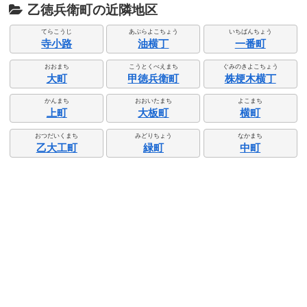
乙徳兵衛町の近隣地区
てらこうじ
あぶらよこちょう
いちばんちょう
寺小路
油横丁
一番町
おおまち
こうとくべえまち
ぐみのきよこちょう
大町
甲徳兵衛町
株梗木横丁
かんまち
おおいたまち
よこまち
上町
大板町
横町
おつだいくまち
みどりちょう
なかまち
乙大工町
緑町
中町