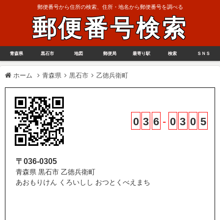
郵便番号から住所の検索、住所・地名から郵便番号を調べる
郵便番号検索
青森県
黒石市
地図
郵便局
最寄り駅
検索
ＳＮＳ
ホーム
青森県
黒石市
乙徳兵衛町
0
3
6
-
0
3
0
5
〒036-0305
青森県 黒石市 乙徳兵衛町
あおもりけん くろいしし おつとくべえまち