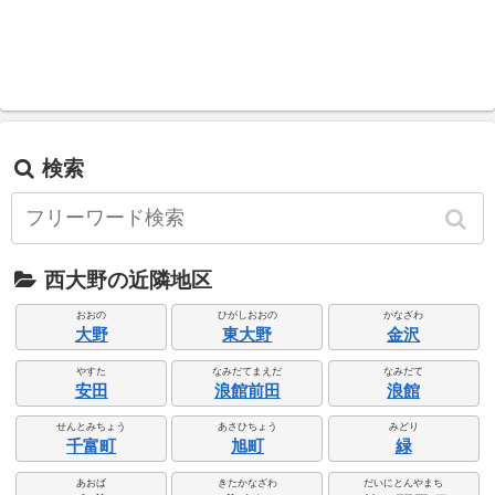
検索
西大野の近隣地区
おおの
ひがしおおの
かなざわ
大野
東大野
金沢
やすた
なみだてまえだ
なみだて
安田
浪館前田
浪館
せんとみちょう
あさひちょう
みどり
千富町
旭町
緑
あおば
きたかなざわ
だいにとんやまち