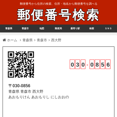
郵便番号から住所の検索、住所・地名から郵便番号を調べる
郵便番号検索
青森県
青森市
地図
郵便局
最寄り駅
検索
ＳＮＳ
ホーム
青森県
青森市
西大野
0
3
0
-
0
8
5
6
〒030-0856
青森県 青森市 西大野
あおもりけん あおもりし にしおおの