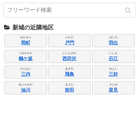
新城の近隣地区
おかまち
とかど
はじろ
岡町
戸門
羽白
つるがさか
にしたざわ
いしえ
鶴ケ坂
西田沢
石江
さんない
あすか
みよし
三内
飛鳥
三好
あぶらかわ
まえだ
さとみ
油川
前田
里見