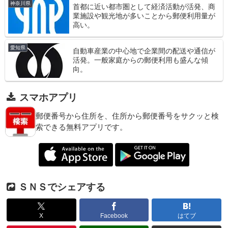
神奈川県
首都に近い都市圏として経済活動が活発、商
業施設や観光地が多いことから郵便利用量が
高い。
愛知県
自動車産業の中心地で企業間の配送や通信が
活発。一般家庭からの郵便利用も盛んな傾
向。
スマホアプリ
郵便番号から住所を、住所から郵便番号をサクッと検
索できる無料アプリです。
ＳＮＳでシェアする
X
Facebook
はてブ