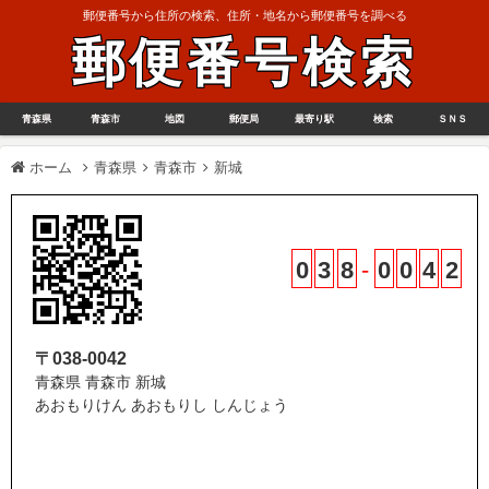
郵便番号から住所の検索、住所・地名から郵便番号を調べる
郵便番号検索
青森県
青森市
地図
郵便局
最寄り駅
検索
ＳＮＳ
ホーム
青森県
青森市
新城
0
3
8
-
0
0
4
2
〒038-0042
青森県 青森市 新城
あおもりけん あおもりし しんじょう