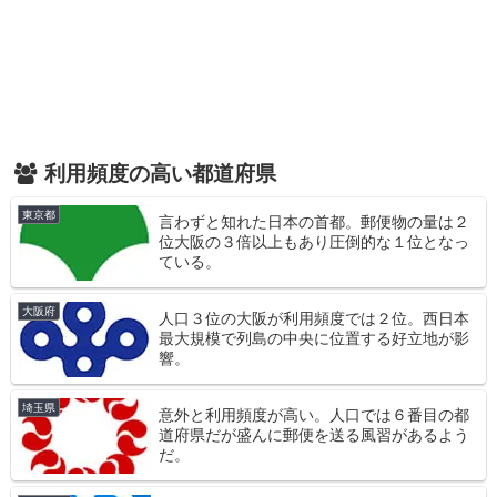
利用頻度の高い都道府県
東京都
言わずと知れた日本の首都。郵便物の量は２
位大阪の３倍以上もあり圧倒的な１位となっ
ている。
大阪府
人口３位の大阪が利用頻度では２位。西日本
最大規模で列島の中央に位置する好立地が影
響。
埼玉県
意外と利用頻度が高い。人口では６番目の都
道府県だが盛んに郵便を送る風習があるよう
だ。