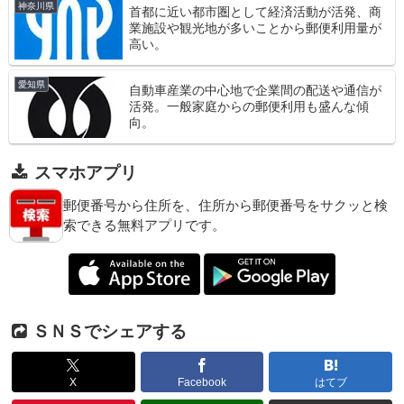
神奈川県
首都に近い都市圏として経済活動が活発、商
業施設や観光地が多いことから郵便利用量が
高い。
愛知県
自動車産業の中心地で企業間の配送や通信が
活発。一般家庭からの郵便利用も盛んな傾
向。
スマホアプリ
郵便番号から住所を、住所から郵便番号をサクッと検
索できる無料アプリです。
ＳＮＳでシェアする
X
Facebook
はてブ