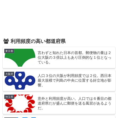
利用頻度の高い都道府県
東京都
言わずと知れた日本の首都。郵便物の量は２
位大阪の３倍以上もあり圧倒的な１位となっ
ている。
大阪府
人口３位の大阪が利用頻度では２位。西日本
最大規模で列島の中央に位置する好立地が影
響。
埼玉県
意外と利用頻度が高い。人口では６番目の都
道府県だが盛んに郵便を送る風習があるよう
だ。