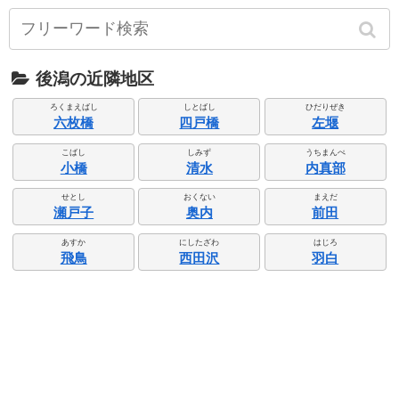
後潟の近隣地区
ろくまえばし
しとばし
ひだりぜき
六枚橋
四戸橋
左堰
こばし
しみず
うちまんぺ
小橋
清水
内真部
せとし
おくない
まえだ
瀬戸子
奥内
前田
あすか
にしたざわ
はじろ
飛鳥
西田沢
羽白