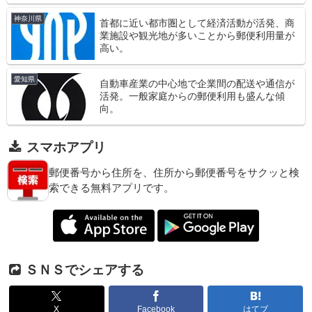
神奈川県
首都に近い都市圏として経済活動が活発、商
業施設や観光地が多いことから郵便利用量が
高い。
愛知県
自動車産業の中心地で企業間の配送や通信が
活発。一般家庭からの郵便利用も盛んな傾
向。
スマホアプリ
郵便番号から住所を、住所から郵便番号をサクッと検
索できる無料アプリです。
ＳＮＳでシェアする
X
Facebook
はてブ