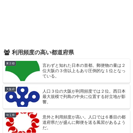
利用頻度の高い都道府県
東京都
言わずと知れた日本の首都。郵便物の量は２
位大阪の３倍以上もあり圧倒的な１位となっ
ている。
大阪府
人口３位の大阪が利用頻度では２位。西日本
最大規模で列島の中央に位置する好立地が影
響。
埼玉県
意外と利用頻度が高い。人口では６番目の都
道府県だが盛んに郵便を送る風習があるよう
だ。