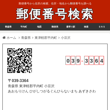
郵便番号から住所の検索、住所・地名から郵便番号を調べる
郵便番号検索
青森県
平内町
地図
郵便局
最寄り駅
検索
ＳＮＳ
ホーム
青森県
東津軽郡平内町
小豆沢
0
3
9
-
3
3
6
4
〒039-3364
青森県 東津軽郡平内町 小豆沢
あおもりけん ひがしつがるぐんひらないまち あずきさわ