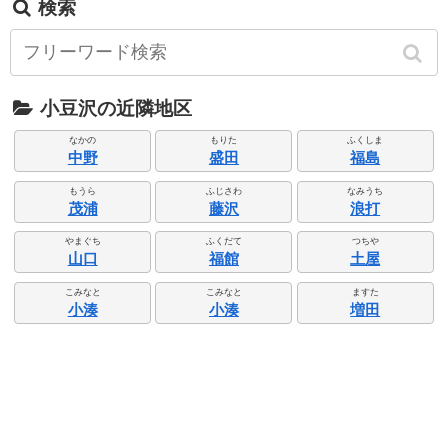
検索
小豆沢の近隣地区
なかの
もりた
ふくしま
中野
盛田
福島
もうら
ふじさわ
なみうち
茂浦
藤沢
浪打
やまぐち
ふくだて
つちや
山口
福館
土屋
こみなと
こみなと
ますた
小湊
小湊
増田