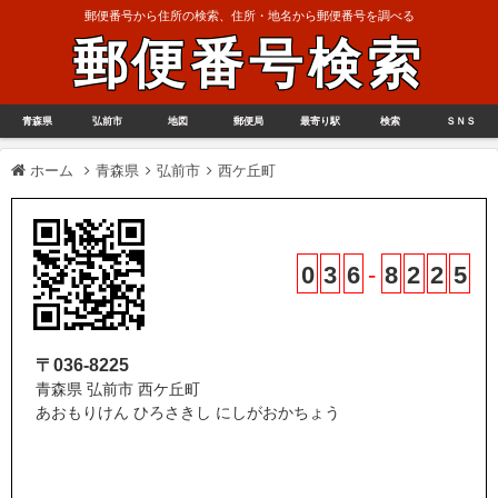
郵便番号から住所の検索、住所・地名から郵便番号を調べる
郵便番号検索
青森県
弘前市
地図
郵便局
最寄り駅
検索
ＳＮＳ
ホーム
青森県
弘前市
西ケ丘町
0
3
6
-
8
2
2
5
〒036-8225
青森県 弘前市 西ケ丘町
あおもりけん ひろさきし にしがおかちょう