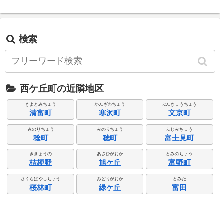
検索
西ケ丘町の近隣地区
きよとみちょう
かんざわちょう
ぶんきょうちょう
清富町
寒沢町
文京町
みのりちょう
みのりちょう
ふじみちょう
稔町
稔町
富士見町
ききょうの
あさひがおか
とみのちょう
桔梗野
旭ケ丘
富野町
さくらばやしちょう
みどりがおか
とみた
桜林町
緑ケ丘
富田