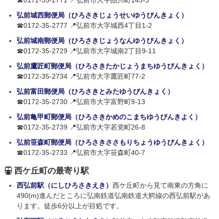
☎0172-35-2771 📍弘前市大字品川町145-3
弘前城西郵便局（ひろさきじょうせいゆうびんきょく）
☎0172-35-2777 📍弘前市大字城西4丁目1-2
弘前城南郵便局（ひろさきじょうなんゆうびんきょく）
☎0172-35-2729 📍弘前市大字城南2丁目9-11
弘前鷹匠町郵便局（ひろさきたかじょうまちゆうびんきょく）
☎0172-35-2734 📍弘前市大字鷹匠町77-2
弘前富田郵便局（ひろさきとみたゆうびんきょく）
☎0172-35-2730 📍弘前市大字富野町9-13
弘前亀甲町郵便局（ひろさきかめのこまちゆうびんきよく）
☎0172-35-2739 📍弘前市大字若党町26-8
弘前笹森町郵便局（ひろさきささもりちょうゆうびんきょく）
☎0172-35-2733 📍弘前市大字笹森町40-7
西ケ丘町の最寄り駅
西弘前駅（にしひろさきえき）
西ケ丘町から見て南東の方角に
490(m)進んだところに弘南鉄道弘南鉄道大鰐線の西弘前駅があ
ります。徒歩6分以上が目処です。