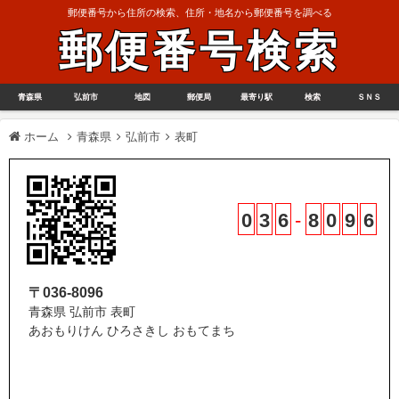
郵便番号から住所の検索、住所・地名から郵便番号を調べる
郵便番号検索
青森県
弘前市
地図
郵便局
最寄り駅
検索
ＳＮＳ
ホーム
青森県
弘前市
表町
0
3
6
-
8
0
9
6
〒036-8096
青森県 弘前市 表町
あおもりけん ひろさきし おもてまち