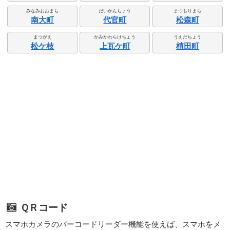
みなみおおまち
だいかんちょう
まつもりまち
南大町
代官町
松森町
まつがえ
かみかわらけちょう
うえだちょう
松ケ枝
上瓦ケ町
植田町
ＱＲコード
スマホカメラのバーコードリーダー機能を使えば、スマホをメ