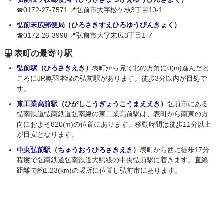
☎0172-27-7571 📍弘前市大字松ケ枝3丁目10-1
弘前末広郵便局（ひろさきすえひろゆうびんきょく）
☎0172-26-3998 📍弘前市大字末広3丁目1-7
表町の最寄り駅
弘前駅（ひろさきえき）
表町から見て北の方角に0(m)進んだと
ころにJR奥羽本線の弘前駅があります。徒歩3分以内が目処で
す。
東工業高前駅（ひがしこうぎょうこうまええき）
弘前市にある
弘南鉄道弘南鉄道弘南線の東工業高前駅は、表町から南東の方
向におよそ820(m)の位置にあります。移動時間は徒歩11分以上
が目安となります。
中央弘前駅（ちゅうおうひろさきえき）
表町から西に徒歩17分
程度で弘南鉄道弘南鉄道大鰐線の中央弘前駅に着きます。直線
距離で約1.23(km)の場所に位置し弘前市にあります。