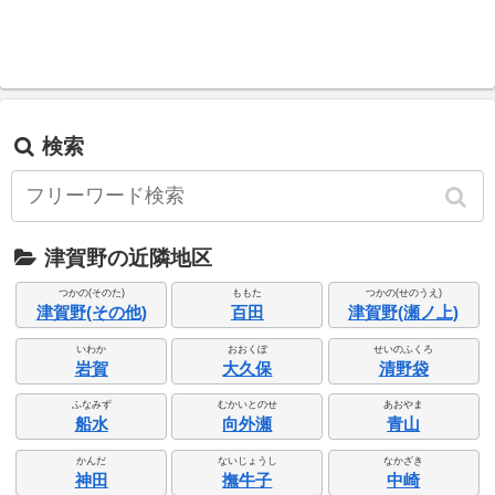
検索
津賀野の近隣地区
つかの(そのた)
ももた
つかの(せのうえ)
津賀野(その他)
百田
津賀野(瀬ノ上)
いわか
おおくぼ
せいのふくろ
岩賀
大久保
清野袋
ふなみず
むかいとのせ
あおやま
船水
向外瀬
青山
かんだ
ないじょうし
なかざき
神田
撫牛子
中崎