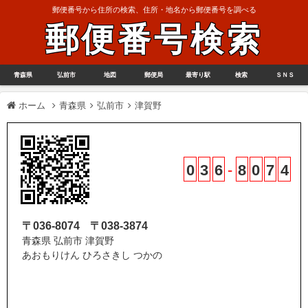
郵便番号から住所の検索、住所・地名から郵便番号を調べる
郵便番号検索
青森県
弘前市
地図
郵便局
最寄り駅
検索
ＳＮＳ
ホーム
青森県
弘前市
津賀野
0
3
6
-
8
0
7
4
〒036-8074
〒038-3874
青森県 弘前市 津賀野
あおもりけん ひろさきし つかの