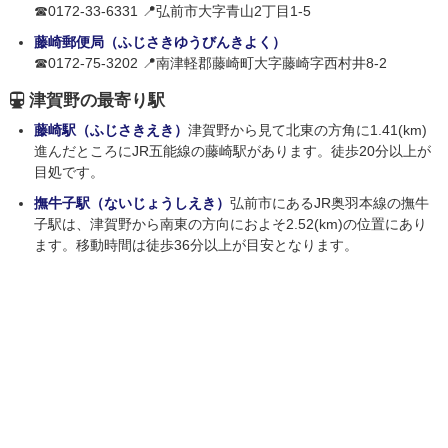
☎0172-33-6331 📍弘前市大字青山2丁目1-5
藤崎郵便局（ふじさきゆうびんきよく）
☎0172-75-3202 📍南津軽郡藤崎町大字藤崎字西村井8-2
津賀野の最寄り駅
藤崎駅（ふじさきえき）
津賀野から見て北東の方角に1.41(km)
進んだところにJR五能線の藤崎駅があります。徒歩20分以上が
目処です。
撫牛子駅（ないじょうしえき）
弘前市にあるJR奥羽本線の撫牛
子駅は、津賀野から南東の方向におよそ2.52(km)の位置にあり
ます。移動時間は徒歩36分以上が目安となります。