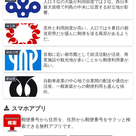
人口３位の大阪が利用頻度では２位。西日本
最大規模で列島の中央に位置する好立地が影
響。
埼玉県
意外と利用頻度が高い。人口では６番目の都
道府県だが盛んに郵便を送る風習があるよう
だ。
神奈川県
首都に近い都市圏として経済活動が活発、商
業施設や観光地が多いことから郵便利用量が
高い。
愛知県
自動車産業の中心地で企業間の配送や通信が
活発。一般家庭からの郵便利用も盛んな傾
向。
スマホアプリ
郵便番号から住所を、住所から郵便番号をサクッと検
索できる無料アプリです。