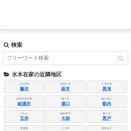
検索
水木在家の近隣地区
ふじさわ
さかいち
くろたき
藤沢
坂市
黒滝
かみすきさわ
ゆぐち
あいない
紙漉沢
湯口
藍内
ごしょ
おおすけ
あくど
五所
大助
悪戸
すばる
こうや
さかもと