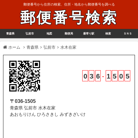
郵便番号から住所の検索、住所・地名から郵便番号を調べる
郵便番号検索
青森県
弘前市
地図
郵便局
最寄り駅
検索
ＳＮＳ
ホーム
青森県
弘前市
水木在家
0
3
6
-
1
5
0
5
〒036-1505
青森県 弘前市 水木在家
あおもりけん ひろさきし みずきざいけ