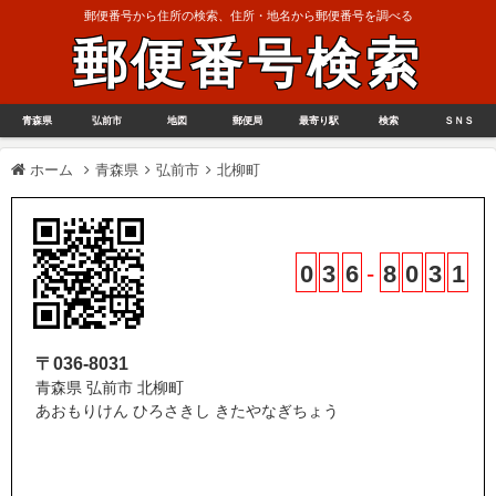
郵便番号から住所の検索、住所・地名から郵便番号を調べる
郵便番号検索
青森県
弘前市
地図
郵便局
最寄り駅
検索
ＳＮＳ
ホーム
青森県
弘前市
北柳町
0
3
6
-
8
0
3
1
〒036-8031
青森県 弘前市 北柳町
あおもりけん ひろさきし きたやなぎちょう