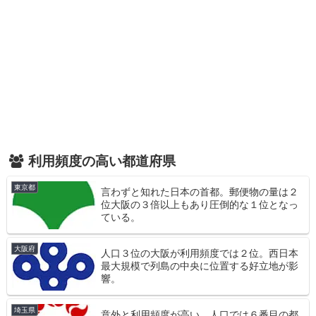
利用頻度の高い都道府県
東京都
言わずと知れた日本の首都。郵便物の量は２
位大阪の３倍以上もあり圧倒的な１位となっ
ている。
大阪府
人口３位の大阪が利用頻度では２位。西日本
最大規模で列島の中央に位置する好立地が影
響。
埼玉県
意外と利用頻度が高い。人口では６番目の都