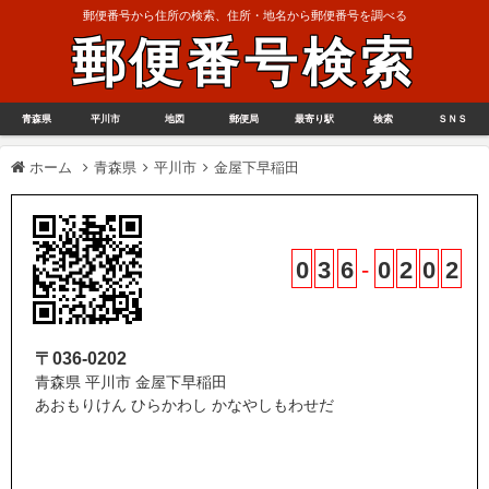
郵便番号から住所の検索、住所・地名から郵便番号を調べる
郵便番号検索
青森県
平川市
地図
郵便局
最寄り駅
検索
ＳＮＳ
ホーム
青森県
平川市
金屋下早稲田
0
3
6
-
0
2
0
2
〒036-0202
青森県 平川市 金屋下早稲田
あおもりけん ひらかわし かなやしもわせだ