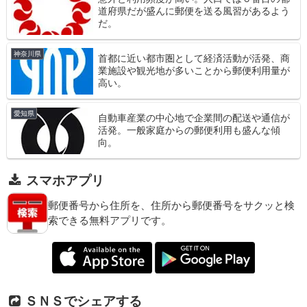
道府県だが盛んに郵便を送る風習があるよう
だ。
神奈川県
首都に近い都市圏として経済活動が活発、商
業施設や観光地が多いことから郵便利用量が
高い。
愛知県
自動車産業の中心地で企業間の配送や通信が
活発。一般家庭からの郵便利用も盛んな傾
向。
スマホアプリ
郵便番号から住所を、住所から郵便番号をサクッと検
索できる無料アプリです。
ＳＮＳでシェアする