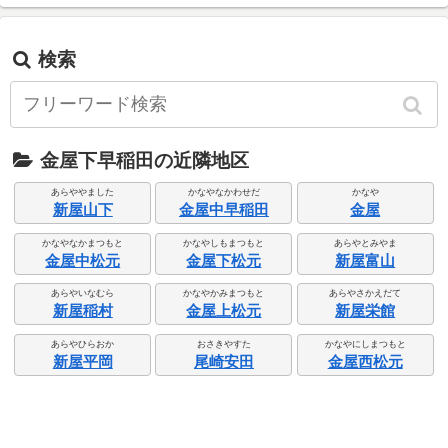
検索
金屋下早稲田の近隣地区
あらややました
かなやなかわせだ
かなや
新屋山下
金屋中早稲田
金屋
かなやなかまつもと
かなやしもまつもと
あらやとみやま
金屋中松元
金屋下松元
新屋富山
あらやいなむら
かなやかみまつもと
あらやさかえだて
新屋稲村
金屋上松元
新屋栄館
あらやひらおか
おさきやすた
かなやにしまつもと
新屋平岡
尾崎安田
金屋西松元