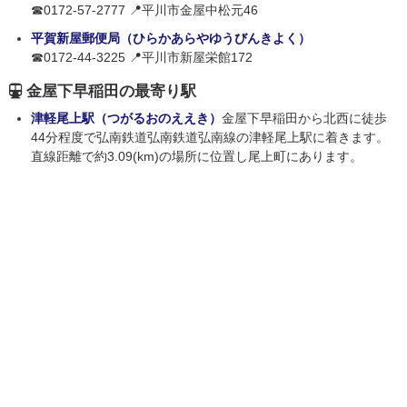
☎0172-57-2777 📍平川市金屋中松元46
平賀新屋郵便局（ひらかあらやゆうびんきよく）
☎0172-44-3225 📍平川市新屋栄館172
金屋下早稲田の最寄り駅
津軽尾上駅（つがるおのええき）
金屋下早稲田から北西に徒歩
44分程度で弘南鉄道弘南鉄道弘南線の津軽尾上駅に着きます。
直線距離で約3.09(km)の場所に位置し尾上町にあります。