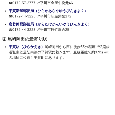
☎0172-57-2777 📍平川市金屋中松元46
平賀新屋郵便局（ひらかあらやゆうびんきよく）
☎0172-44-3225 📍平川市新屋栄館172
唐竹簡易郵便局（からたけかんいゆうびんきよく）
☎0172-44-3223 📍平川市唐竹堀合25-4
尾崎岡田の最寄り駅
平賀駅（ひらかえき）
尾崎岡田から西に徒歩55分程度で弘南鉄
道弘南鉄道弘南線の平賀駅に着きます。直線距離で約3.91(km)
の場所に位置し平賀町にあります。