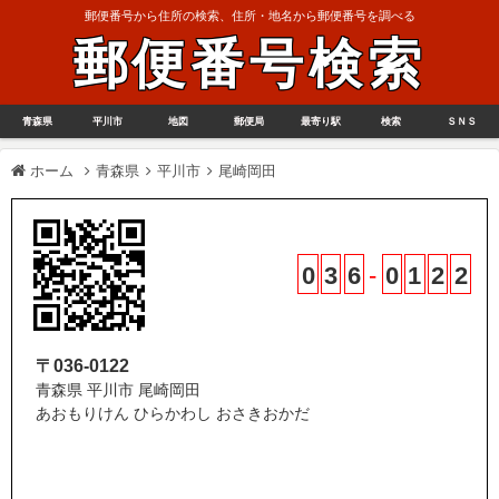
郵便番号から住所の検索、住所・地名から郵便番号を調べる
郵便番号検索
青森県
平川市
地図
郵便局
最寄り駅
検索
ＳＮＳ
ホーム
青森県
平川市
尾崎岡田
0
3
6
-
0
1
2
2
〒036-0122
青森県 平川市 尾崎岡田
あおもりけん ひらかわし おさきおかだ