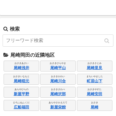
検索
尾崎岡田の近隣地区
おさきあさい
おさきひらやま
おさきさとみ
尾崎浅井
尾崎平山
尾崎里見
おさきいなもと
おさきかわい
まちいやました
尾崎稲元
尾崎川合
町居山下
あらやひらの
おさきさわべ
おさきやすた
新屋平野
尾崎沢部
尾崎安田
ひろふねふくだ
あらやさかえだて
おさき
広船福田
新屋栄館
尾崎