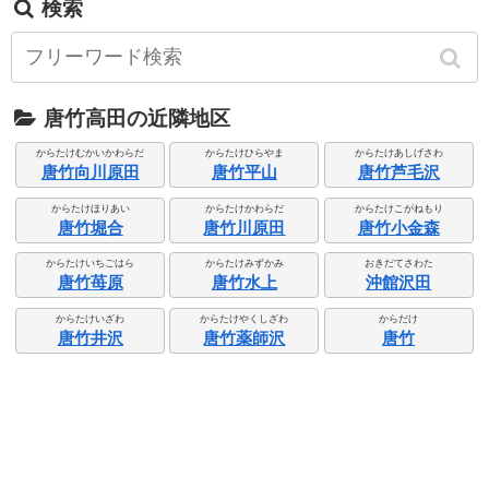
検索
唐竹高田の近隣地区
からたけむかいかわらだ
からたけひらやま
からたけあしげさわ
唐竹向川原田
唐竹平山
唐竹芦毛沢
からたけほりあい
からたけかわらだ
からたけこがねもり
唐竹堀合
唐竹川原田
唐竹小金森
からたけいちごはら
からたけみずかみ
おきだてさわた
唐竹苺原
唐竹水上
沖館沢田
からたけいざわ
からたけやくしざわ
からだけ
唐竹井沢
唐竹薬師沢
唐竹