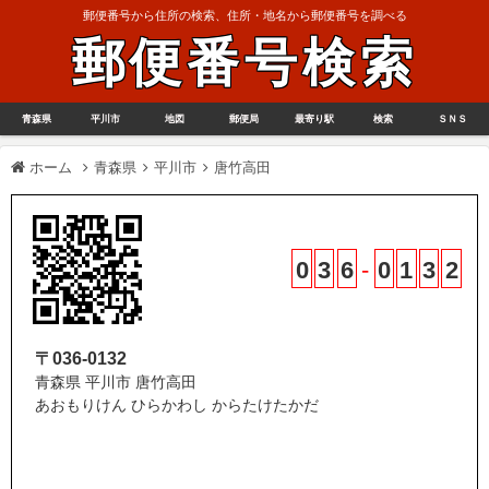
郵便番号から住所の検索、住所・地名から郵便番号を調べる
郵便番号検索
青森県
平川市
地図
郵便局
最寄り駅
検索
ＳＮＳ
ホーム
青森県
平川市
唐竹高田
0
3
6
-
0
1
3
2
〒036-0132
青森県 平川市 唐竹高田
あおもりけん ひらかわし からたけたかだ