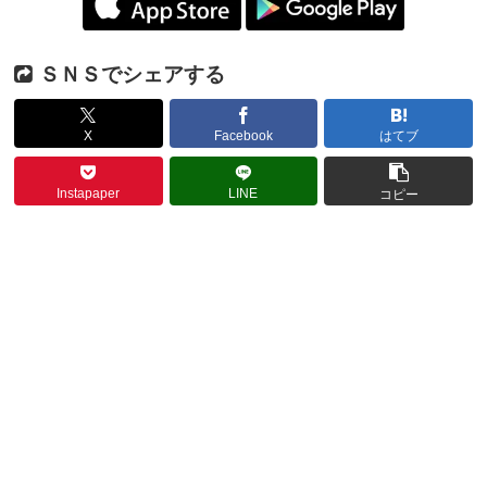
ＳＮＳでシェアする
X
Facebook
はてブ
Instapaper
LINE
コピー