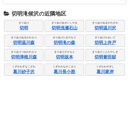
切明滝候沢の近隣地区
きりあけ
きりあけあせいしやま
きりあけぬるかわさわ
切明
切明浅瀬石山
切明温川沢
きりあけぬるかわもり
きりあけたきのもり
きりあけかみいど
切明温川森
切明滝の森
切明上井戸
きりあけつねかわもり
きりあけさかもと
きりあけこんたやしき
切明津根川森
切明坂本
切明誉田邸
くずかわすなこざわ
くずかわながこまた
くずかわやぎし
葛川砂子沢
葛川長小股
葛川家岸