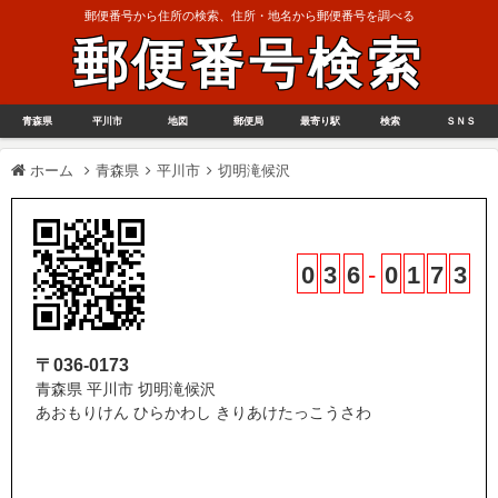
郵便番号から住所の検索、住所・地名から郵便番号を調べる
郵便番号検索
青森県
平川市
地図
郵便局
最寄り駅
検索
ＳＮＳ
ホーム
青森県
平川市
切明滝候沢
0
3
6
-
0
1
7
3
〒036-0173
青森県 平川市 切明滝候沢
あおもりけん ひらかわし きりあけたっこうさわ