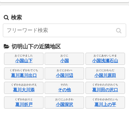
検索
切明山下の近隣地区
おぐにやました
おぐに
おぐにあせいしやま
小国山下
小国
小国浅瀬石山
くずかわくずかわでぐち
おぐにかわべ
おぐにかわらだ
葛川葛川出口
小国川辺
小国川原田
くずかわおおかわぞえ
そのた
くずかわたのさわぐち
葛川大川添
その他
葛川田の沢口
くずかわおりと
おぐにふかさわ
くずかわかみのたいら
葛川折戸
小国深沢
葛川上の平