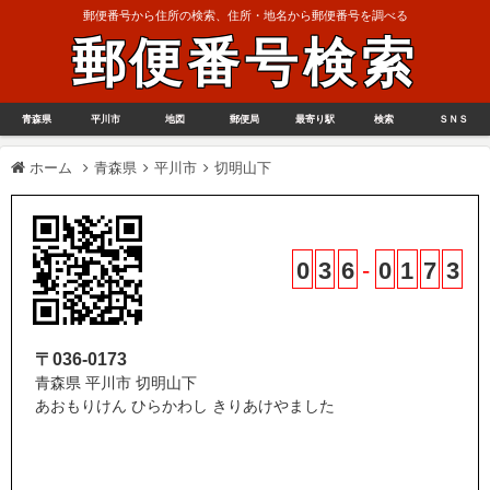
郵便番号から住所の検索、住所・地名から郵便番号を調べる
郵便番号検索
青森県
平川市
地図
郵便局
最寄り駅
検索
ＳＮＳ
ホーム
青森県
平川市
切明山下
0
3
6
-
0
1
7
3
〒036-0173
青森県 平川市 切明山下
あおもりけん ひらかわし きりあけやました