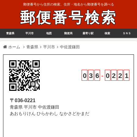
郵便番号から住所の検索、住所・地名から郵便番号を調べる
郵便番号検索
青森県
平川市
地図
郵便局
最寄り駅
検索
ＳＮＳ
ホーム
青森県
平川市
中佐渡鎌田
0
3
6
-
0
2
2
1
〒036-0221
青森県 平川市 中佐渡鎌田
あおもりけん ひらかわし なかさどかまだ