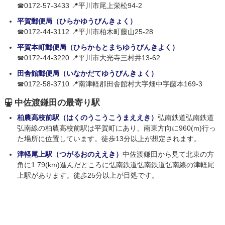
☎0172-57-3433 📍平川市尾上栄松94-2
平賀郵便局（ひらかゆうびんきょく）
☎0172-44-3112 📍平川市柏木町藤山25-28
平賀本町郵便局（ひらかもとまちゆうびんきよく）
☎0172-44-3220 📍平川市大光寺三村井13-62
田舎館郵便局（いなかだてゆうびんきょく）
☎0172-58-3710 📍南津軽郡田舎館村大字畑中字藤本169-3
中佐渡鎌田の最寄り駅
柏農高校前駅（はくのうこうこうまええき）
弘南鉄道弘南鉄道
弘南線の柏農高校前駅は平賀町にあり、南東方向に960(m)行っ
た場所に位置しています。徒歩13分以上が想定されます。
津軽尾上駅（つがるおのええき）
中佐渡鎌田から見て北東の方
角に1.79(km)進んだところに弘南鉄道弘南鉄道弘南線の津軽尾
上駅があります。徒歩25分以上が目処です。