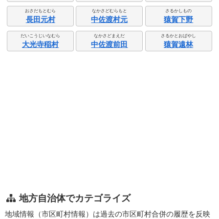
おさだもとむら
なかさどむらもと
さるかしもの
長田元村
中佐渡村元
猿賀下野
だいこうじいなむら
なかさどまえだ
さるかとおばやし
大光寺稲村
中佐渡前田
猿賀遠林
地方自治体でカテゴライズ
地域情報（市区町村情報）は過去の市区町村合併の履歴を反映