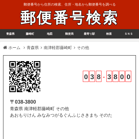
郵便番号から住所の検索、住所・地名から郵便番号を調べる
郵便番号検索
青森県
藤崎町
地図
郵便局
最寄り駅
検索
ＳＮＳ
ホーム
青森県
南津軽郡藤崎町
その他
0
3
8
-
3
8
0
0
〒038-3800
青森県 南津軽郡藤崎町 その他
あおもりけん みなみつがるぐんふじさきまち そのた