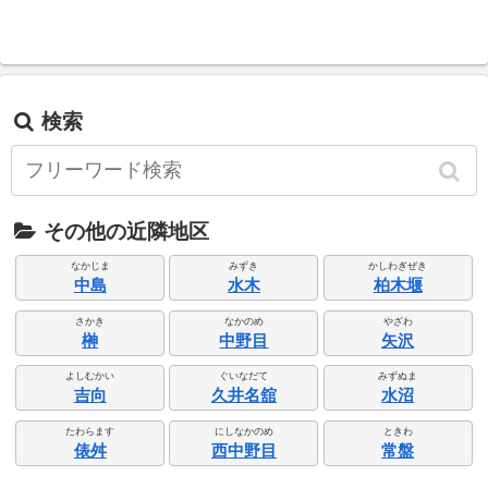
検索
その他の近隣地区
なかじま
みずき
かしわぎぜき
中島
水木
柏木堰
さかき
なかのめ
やざわ
榊
中野目
矢沢
よしむかい
ぐいなだて
みずぬま
吉向
久井名舘
水沼
たわらます
にしなかのめ
ときわ
俵舛
西中野目
常盤