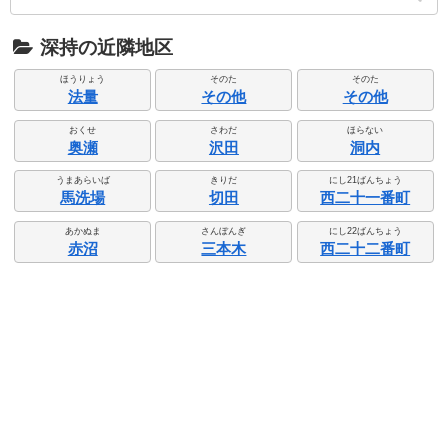
深持の近隣地区
ほうりょう
そのた
そのた
法量
その他
その他
おくせ
さわだ
ほらない
奥瀬
沢田
洞内
うまあらいば
きりだ
にし21ばんちょう
馬洗場
切田
西二十一番町
あかぬま
さんぼんぎ
にし22ばんちょう
赤沼
三本木
西二十二番町