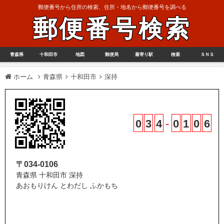
郵便番号から住所の検索、住所・地名から郵便番号を調べる
郵便番号検索
青森県
十和田市
地図
郵便局
最寄り駅
検索
ＳＮＳ
ホーム
青森県
十和田市
深持
0
3
4
-
0
1
0
6
〒034-0106
青森県 十和田市 深持
あおもりけん とわだし ふかもち