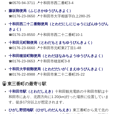
☎0570-94-3711 📍十和田市西二番町3-4
藤坂郵便局（ふじさかゆうびんきよく）
☎0176-23-0650 📍十和田市大字相坂字白上280-25
十和田西二十二番郵便局（とわだにしにじゅうにばんゆうびん
きょく）
☎0176-23-8550 📍十和田市西二十二番町10-1
十和田元町郵便局（とわだもとまちゆうびんきょく）
☎0176-23-6660 📍十和田市元町東2丁目1-48
十和田穂並町郵便局（とわだほなみちようゆうびんきよく）
☎0176-23-0653 📍十和田市穂並町3-8
十和田大学前郵便局（とわだだいがくまえゆうびんきよく）
☎0176-22-8988 📍十和田市東二十二番町25-22
東三番町の最寄り駅
十和田市駅（とわだしえき）
十和田観光電鉄の十和田市駅は十
和田市にあり、北西方向に1.20(km)行った場所に位置していま
す。徒歩17分以上が想定されます。
ひがし野団地駅（ひがしのだんちえき）
東三番町から見て北の