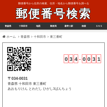
郵便番号から住所の検索、住所・地名から郵便番号を調べる
郵便番号検索
青森県
十和田市
地図
郵便局
最寄り駅
検索
ＳＮＳ
ホーム
青森県
十和田市
東三番町
0
3
4
-
0
0
3
1
〒034-0031
青森県 十和田市 東三番町
あおもりけん とわだし ひがし3ばんちょう