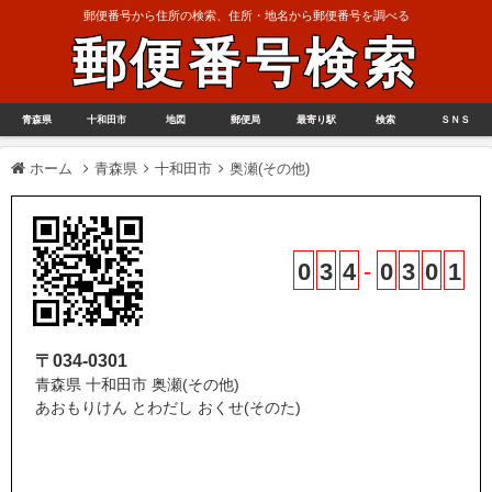
郵便番号から住所の検索、住所・地名から郵便番号を調べる
郵便番号検索
青森県
十和田市
地図
郵便局
最寄り駅
検索
ＳＮＳ
ホーム
青森県
十和田市
奥瀬(その他)
0
3
4
-
0
3
0
1
〒034-0301
青森県 十和田市 奥瀬(その他)
あおもりけん とわだし おくせ(そのた)