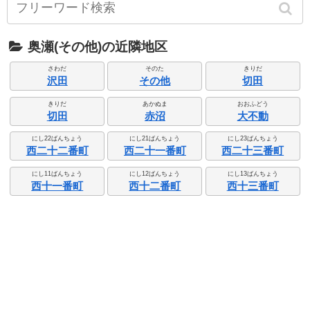
奥瀬(その他)の近隣地区
さわだ
そのた
きりだ
沢田
その他
切田
きりだ
あかぬま
おおふどう
切田
赤沼
大不動
にし22ばんちょう
にし21ばんちょう
にし23ばんちょう
西二十二番町
西二十一番町
西二十三番町
にし11ばんちょう
にし12ばんちょう
にし13ばんちょう
西十一番町
西十二番町
西十三番町