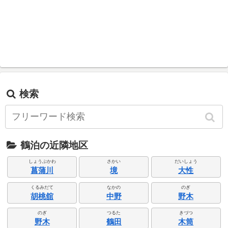
検索
鶴泊の近隣地区
しょうぶかわ
さかい
だいしょう
菖蒲川
境
大性
くるみだて
なかの
のぎ
胡桃舘
中野
野木
のぎ
つるた
きづつ
野木
鶴田
木筒