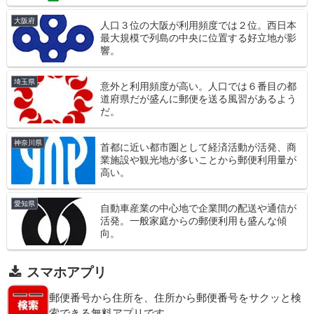
大阪府
人口３位の大阪が利用頻度では２位。西日本
最大規模で列島の中央に位置する好立地が影
響。
埼玉県
意外と利用頻度が高い。人口では６番目の都
道府県だが盛んに郵便を送る風習があるよう
だ。
神奈川県
首都に近い都市圏として経済活動が活発、商
業施設や観光地が多いことから郵便利用量が
高い。
愛知県
自動車産業の中心地で企業間の配送や通信が
活発。一般家庭からの郵便利用も盛んな傾
向。
スマホアプリ
郵便番号から住所を、住所から郵便番号をサクッと検
索できる無料アプリです。