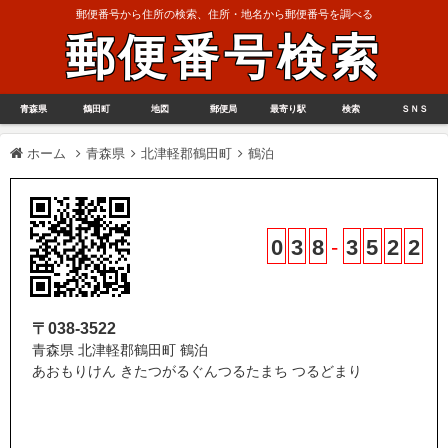
郵便番号から住所の検索、住所・地名から郵便番号を調べる
郵便番号検索
青森県
鶴田町
地図
郵便局
最寄り駅
検索
ＳＮＳ
ホーム
青森県
北津軽郡鶴田町
鶴泊
0
3
8
-
3
5
2
2
〒038-3522
青森県 北津軽郡鶴田町 鶴泊
あおもりけん きたつがるぐんつるたまち つるどまり