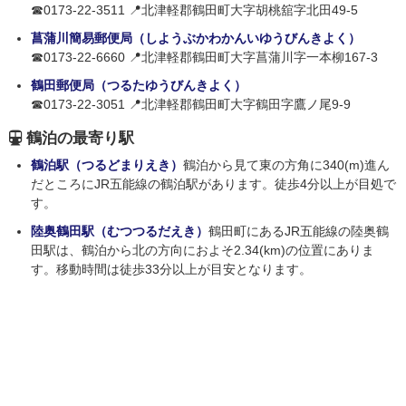
☎0173-22-3511 📍北津軽郡鶴田町大字胡桃舘字北田49-5
菖蒲川簡易郵便局（しようぶかわかんいゆうびんきよく）
☎0173-22-6660 📍北津軽郡鶴田町大字菖蒲川字一本柳167-3
鶴田郵便局（つるたゆうびんきよく）
☎0173-22-3051 📍北津軽郡鶴田町大字鶴田字鷹ノ尾9-9
鶴泊の最寄り駅
鶴泊駅（つるどまりえき）
鶴泊から見て東の方角に340(m)進ん
だところにJR五能線の鶴泊駅があります。徒歩4分以上が目処で
す。
陸奥鶴田駅（むつつるだえき）
鶴田町にあるJR五能線の陸奥鶴
田駅は、鶴泊から北の方向におよそ2.34(km)の位置にありま
す。移動時間は徒歩33分以上が目安となります。