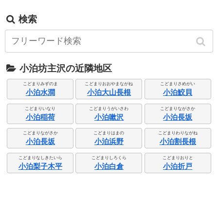
検索
小泊坊主沢の近隣地区
こどまりみずのま
こどまりおおやまながね
こどまりさめがい
小泊水澗
小泊大山長根
小泊鮫貝
こどまりいなり
こどまりうがいさわ
こどまりながさか
小泊稲荷
小泊嗽沢
小泊長坂
こどまりながさか
こどまりはまの
こどまりわりながね
小泊長坂
小泊浜野
小泊割長根
こどまりなしきたいら
こどまりしろくら
こどまりおりと
小泊梨子木平
小泊白倉
小泊折戸