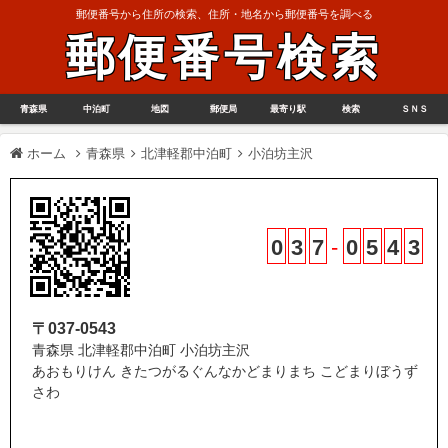
郵便番号から住所の検索、住所・地名から郵便番号を調べる
郵便番号検索
青森県
中泊町
地図
郵便局
最寄り駅
検索
ＳＮＳ
ホーム
青森県
北津軽郡中泊町
小泊坊主沢
0
3
7
-
0
5
4
3
〒037-0543
青森県 北津軽郡中泊町 小泊坊主沢
あおもりけん きたつがるぐんなかどまりまち こどまりぼうず
さわ