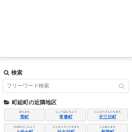
検索
町組町の近隣地区
あらまち
じょうばんちょう
にじゅうさんにちまち
荒町
常番町
廿三日町
かみかじしちょう
にじゅうろくにちまち
しんあらまち
上徒士町
廿六日町
新荒町