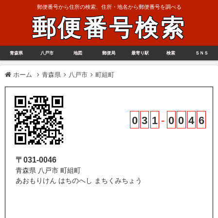
郵便番号から住所の検索、住所・地名から郵便番号を調べる
郵便番号検索
青森県
八戸市
地図
郵便局
最寄り駅
検索
ＳＮＳ
ホーム
青森県
八戸市
町組町
0
3
1
-
0
0
4
6
〒031-0046
青森県 八戸市 町組町
あおもりけん はちのへし まちくみちょう