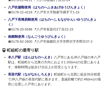
☎0178-22-4211 📍八戸市根城5丁目12-24
八戸吹揚郵便局（はちのへふきあげゆうびんきょく）
☎0178-22-4218 📍八戸市大字類家字縄手下1-15
八戸下長簡易郵便局（はちのへしもながかんいゆうびんきょ
く）
☎0178-20-5598 📍八戸市長苗代3丁目22-23
南郷郵便局（なんごうゆうびんきょく）
☎0178-82-2600 📍八戸市南郷区大字市野沢字市野沢37-2
町組町の最寄り駅
本八戸駅（ほんはちのへえき）
八戸市にあるJR八戸線の本八戸
駅は、町組町から北東の方向におよそ1.20(km)の位置にありま
す。移動時間は徒歩17分以上が目安となります。
長苗代駅（ながなわしろえき）
町組町から北西に徒歩35分程度
でJR八戸線の長苗代駅に着きます。直線距離で約2.48(km)の場
所に位置し八戸市にあります。