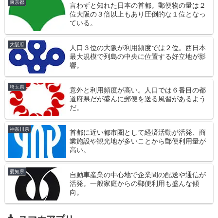
東京都
言わずと知れた日本の首都。郵便物の量は２
位大阪の３倍以上もあり圧倒的な１位となっ
ている。
大阪府
人口３位の大阪が利用頻度では２位。西日本
最大規模で列島の中央に位置する好立地が影
響。
埼玉県
意外と利用頻度が高い。人口では６番目の都
道府県だが盛んに郵便を送る風習があるよう
だ。
神奈川県
首都に近い都市圏として経済活動が活発、商
業施設や観光地が多いことから郵便利用量が
高い。
愛知県
自動車産業の中心地で企業間の配送や通信が
活発。一般家庭からの郵便利用も盛んな傾
向。