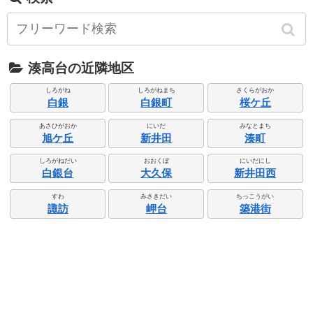
湊高台の近隣地区
しろがね
しろがねまち
さくらがおか
白銀
白銀町
桜ケ丘
あさひがおか
にいだ
みなとまち
旭ケ丘
新井田
湊町
しろがねだい
おおくぼ
にいだにし
白銀台
大久保
新井田西
すわ
みさきだい
ちっこうがい
諏訪
岬台
築港街