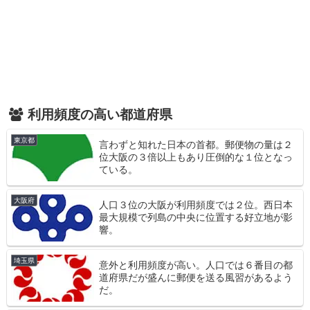
利用頻度の高い都道府県
東京都
言わずと知れた日本の首都。郵便物の量は２
位大阪の３倍以上もあり圧倒的な１位となっ
ている。
大阪府
人口３位の大阪が利用頻度では２位。西日本
最大規模で列島の中央に位置する好立地が影
響。
埼玉県
意外と利用頻度が高い。人口では６番目の都
道府県だが盛んに郵便を送る風習があるよう
だ。