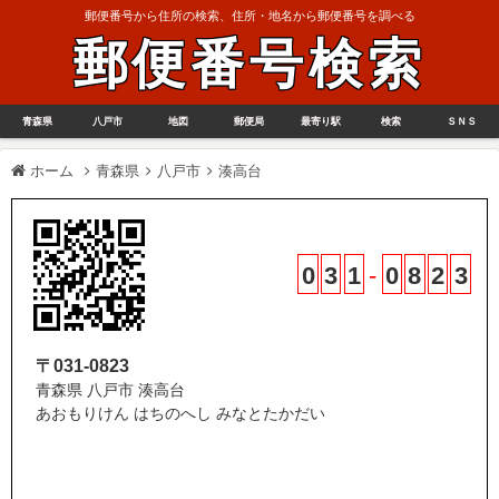
郵便番号から住所の検索、住所・地名から郵便番号を調べる
郵便番号検索
青森県
八戸市
地図
郵便局
最寄り駅
検索
ＳＮＳ
ホーム
青森県
八戸市
湊高台
0
3
1
-
0
8
2
3
〒031-0823
青森県 八戸市 湊高台
あおもりけん はちのへし みなとたかだい