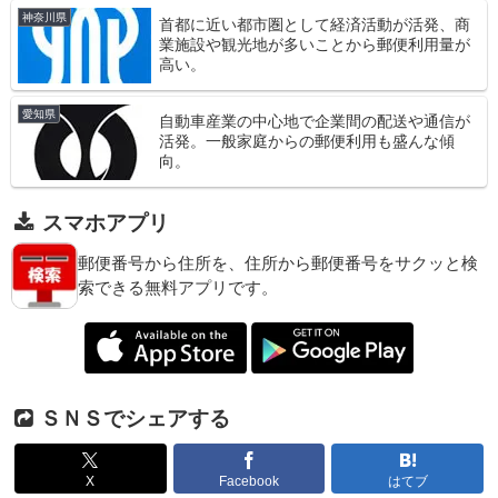
神奈川県
首都に近い都市圏として経済活動が活発、商
業施設や観光地が多いことから郵便利用量が
高い。
愛知県
自動車産業の中心地で企業間の配送や通信が
活発。一般家庭からの郵便利用も盛んな傾
向。
スマホアプリ
郵便番号から住所を、住所から郵便番号をサクッと検
索できる無料アプリです。
ＳＮＳでシェアする
X
Facebook
はてブ