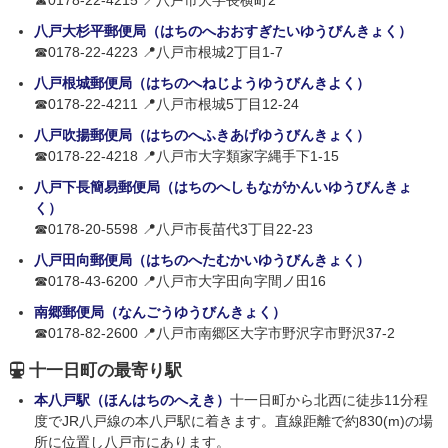
☎0178-22-4215 📍八戸市大字長横町2
八戸大杉平郵便局（はちのへおおすぎたいゆうびんきょく）
☎0178-22-4223 📍八戸市根城2丁目1-7
八戸根城郵便局（はちのへねじようゆうびんきよく）
☎0178-22-4211 📍八戸市根城5丁目12-24
八戸吹揚郵便局（はちのへふきあげゆうびんきょく）
☎0178-22-4218 📍八戸市大字類家字縄手下1-15
八戸下長簡易郵便局（はちのへしもながかんいゆうびんきょ
く）
☎0178-20-5598 📍八戸市長苗代3丁目22-23
八戸田向郵便局（はちのへたむかいゆうびんきょく）
☎0178-43-6200 📍八戸市大字田向字間ノ田16
南郷郵便局（なんごうゆうびんきょく）
☎0178-82-2600 📍八戸市南郷区大字市野沢字市野沢37-2
十一日町の最寄り駅
本八戸駅（ほんはちのへえき）
十一日町から北西に徒歩11分程
度でJR八戸線の本八戸駅に着きます。直線距離で約830(m)の場
所に位置し八戸市にあります。