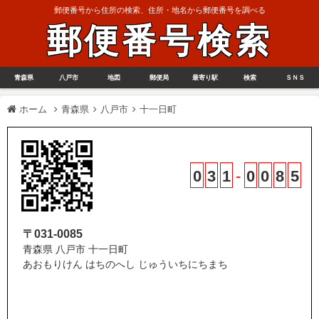
郵便番号から住所の検索、住所・地名から郵便番号を調べる
郵便番号検索
青森県
八戸市
地図
郵便局
最寄り駅
検索
ＳＮＳ
ホーム
青森県
八戸市
十一日町
0
3
1
-
0
0
8
5
〒031-0085
青森県 八戸市 十一日町
あおもりけん はちのへし じゅういちにちまち