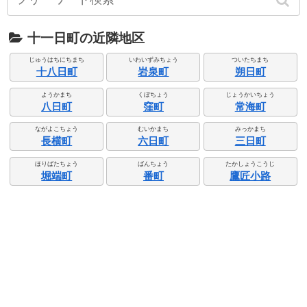
十一日町の近隣地区
じゅうはちにちまち
いわいずみちょう
ついたちまち
十八日町
岩泉町
朔日町
ようかまち
くぼちょう
じょうかいちょう
八日町
窪町
常海町
ながよこちょう
むいかまち
みっかまち
長横町
六日町
三日町
ほりばたちょう
ばんちょう
たかしょうこうじ
堀端町
番町
鷹匠小路