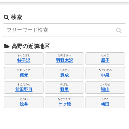
検索
高野の近隣地区
もっこざわ
はのきざわ
はらこ
持子沢
羽野木沢
原子
たわらもと
とよなり
なかいずみ
俵元
豊成
中泉
まえだのめ
のざと
ふくやま
前田野目
野里
福山
あさい
ななつだて
うめた
浅井
七ツ館
梅田