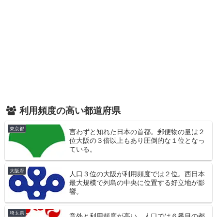
利用頻度の高い都道府県
東京都
言わずと知れた日本の首都。郵便物の量は２
位大阪の３倍以上もあり圧倒的な１位となっ
ている。
大阪府
人口３位の大阪が利用頻度では２位。西日本
最大規模で列島の中央に位置する好立地が影
響。
埼玉県
意外と利用頻度が高い。人口では６番目の都