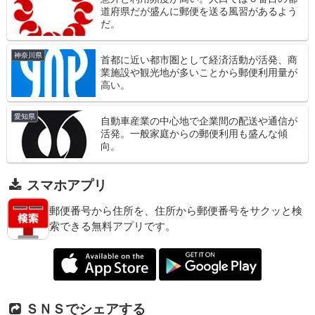
道府県だが盛んに郵便を送る風習があるよう
だ。
神奈川県
首都に近い都市圏として経済活動が活発、商
業施設や観光地が多いことから郵便利用量が
高い。
愛知県
自動車産業の中心地で企業間の配送や通信が
活発。一般家庭からの郵便利用も盛んな傾
向。
スマホアプリ
郵便番号から住所を、住所から郵便番号をサクッと検
索できる無料アプリです。
ＳＮＳでシェアする