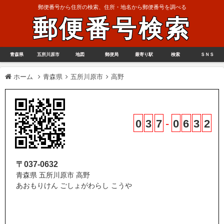
郵便番号から住所の検索、住所・地名から郵便番号を調べる
郵便番号検索
青森県
五所川原市
地図
郵便局
最寄り駅
検索
ＳＮＳ
ホーム
青森県
五所川原市
高野
0
3
7
-
0
6
3
2
〒037-0632
青森県 五所川原市 高野
あおもりけん ごしょがわらし こうや