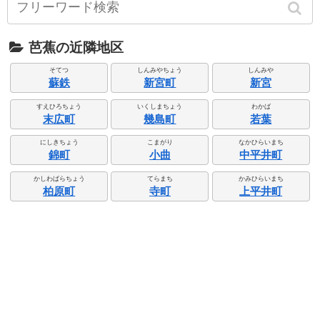
芭蕉の近隣地区
そてつ
しんみやちょう
しんみや
蘇鉄
新宮町
新宮
すえひろちょう
いくしまちょう
わかば
末広町
幾島町
若葉
にしきちょう
こまがり
なかひらいまち
錦町
小曲
中平井町
かしわばらちょう
てらまち
かみひらいまち
柏原町
寺町
上平井町