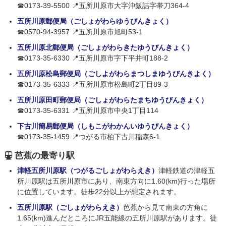
☎0173-39-5500 📍五所川原市大字沖飯詰字帯刀364-4
五所川原郵便局（ごしょがわらゆうびんきょく）
☎0570-94-3957 📍五所川原市旭町53-1
五所川原北郵便局（ごしょがわらきたゆうびんきょく）
☎0173-35-6330 📍五所川原市字下平井町188-2
五所川原松島郵便局（ごしよがわらまつしまゆうびんきよく）
☎0173-35-6333 📍五所川原市松島町2丁目89-3
五所川原田町郵便局（ごしょがわらたまちゆうびんきょく）
☎0173-35-6331 📍五所川原市中央1丁目114
下古川簡易郵便局（しもこがわかんいゆうびんきょく）
☎0173-35-1459 📍つがる市柏下古川稲森6-1
芭蕉の最寄り駅
津軽五所川原駅（つがるごしょがわらえき）
津軽鉄道の津軽五
所川原駅は五所川原市にあり、南東方向に1.60(km)行った場所
に位置しています。徒歩22分以上が想定されます。
五所川原駅（ごしょがわらえき）
芭蕉から見て南東の方角に
1.65(km)進んだところにJR五能線の五所川原駅があります。徒