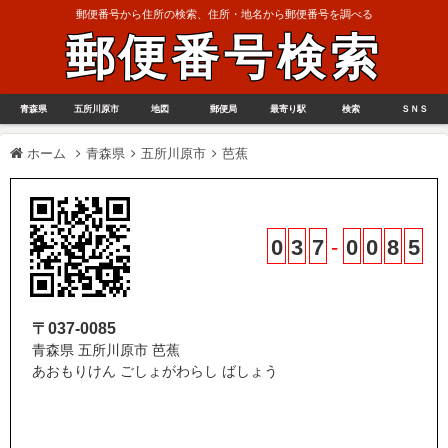
郵便番号から住所の検索、住所・地名から郵便番号を調べる
郵便番号検索
青森県
五所川原市
地図
郵便局
最寄り駅
検索
ＳＮＳ
ホーム
青森県
五所川原市
芭蕉
0
3
7
-
0
0
8
5
〒037-0085
青森県 五所川原市 芭蕉
あおもりけん ごしょがわらし ばしょう