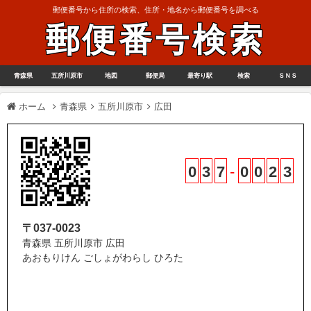
郵便番号から住所の検索、住所・地名から郵便番号を調べる
郵便番号検索
青森県
五所川原市
地図
郵便局
最寄り駅
検索
ＳＮＳ
ホーム
青森県
五所川原市
広田
0
3
7
-
0
0
2
3
〒037-0023
青森県 五所川原市 広田
あおもりけん ごしょがわらし ひろた