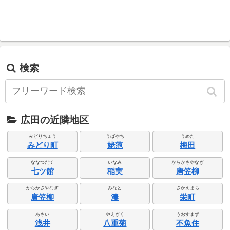
検索
広田の近隣地区
みどりちょう
うばやち
うめた
みどり町
姥萢
梅田
ななつだて
いなみ
からかさやなぎ
七ツ館
稲実
唐笠柳
からかさやなぎ
みなと
さかえまち
唐笠柳
湊
栄町
あさい
やえぎく
うおすまず
浅井
八重菊
不魚住